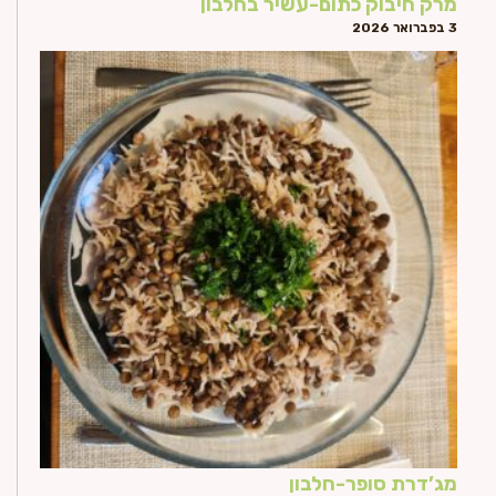
מרק חיבוק כתום-עשיר בחלבון
3 בפברואר 2026
מג’דרת סופר-חלבון