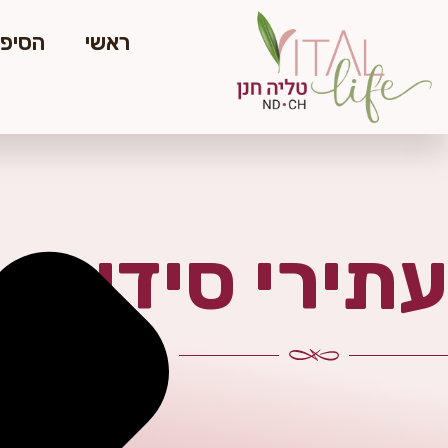
ראשי
הסיפו
עתירי סידן