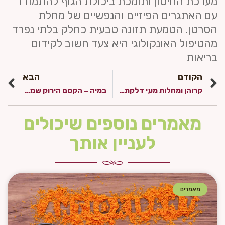
מערכת החיסון ותומכת ביכולת הגוף להתמודד
עם האתגרים הפיזיים והנפשיים של מחלת
הסרטן. הטמעת תזונה טבעית כחלק בלתי נפרד
מהטיפול האונקולוגי היא צעד חשוב לקידום
בריאות
הקודם
הבא
קרוהן ומחלות מעי דלקתי – טיפול אינטגרטיבי המשלב גוף, נפש ותזונה טבעית
במיה – הקסם הירוק שמעניק תמיכה תזונתית לחולים ומחלימים אונקולוגיים
מאמרים נוספים שיכולים
לעניין אותך
מאמרים