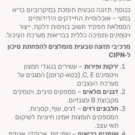
בנוסף, תזונה טבעית תומכת במיקרוביום בריא
במעי – אוכלוסיית החיידקים הידידותיים
הממלאת תפקיד חשוב בוויסות דלקת, ייצור
ויטמינים ותמיכה כללית בבריאות מערכת העיכול.
מרכיבי תזונה טבעית מומלצים להפחתת סיכון
ל‑
CIPN
ירקות ופירות
– עשירים בנוגדי חמצון
וויטמינים C, E, (בטא‑קרוטן) המגנים על
מערכת העצבים.
דגנים מלאים
– מספקים סיבים, ויטמינים
מקבוצת B ומגנזיום.
חלבונים רזים
– דגים, עוף, קטניות,
המספקים חומצות אמינו חיוניות לשיקום
תאי עצב.
שומנים בריאים
– שמן זית, אבוקדו, אגוזים